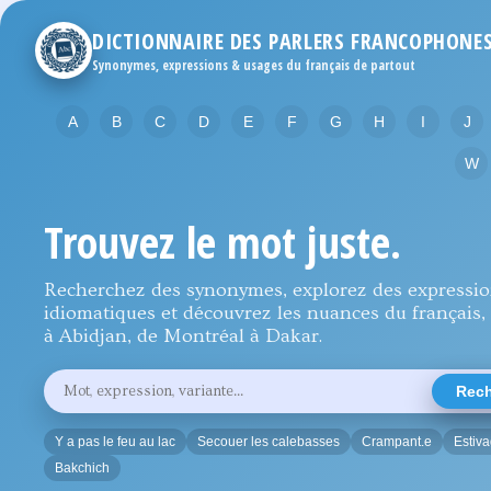
DICTIONNAIRE DES PARLERS FRANCOPHONE
Synonymes, expressions & usages du français de partout
A
B
C
D
E
F
G
H
I
J
W
Trouvez le mot juste.
Recherchez des synonymes, explorez des expressi
idiomatiques et découvrez les nuances du français, 
à Abidjan, de Montréal à Dakar.
Rechercher
Rech
un
mot,
une
Y a pas le feu au lac
Secouer les calebasses
Crampant.e
Estiv
expression
ou
Bakchich
une