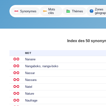
variante
Mots
Zones
Synonymes
Thèmes
clés
géograp
Index des 50 synonyme
MOT
Nanane
Nangaboko, nanga-boko
Nassar
Nassara
Natel
Nature
Naufrage