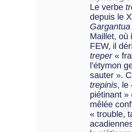
Le verbe
t
depuis le X
Gargantua
Maillet, où 
FEW, il dér
treper
« fra
l’étymon g
sauter ». 
trepinis
, le
piétinant »
mêlée conf
« trouble,
acadiennes