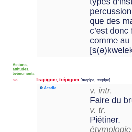
types d’in
percussions
que des ma
c’est donc 
comme au s
[s(ə)kwele
Actions,
attitudes,
événements
Trapigner, trépigner
[tʀapiɲe, tʀepiɲe]
Acadie
v. intr.
Faire du bru
v. tr.
Piétiner.
étymologie 