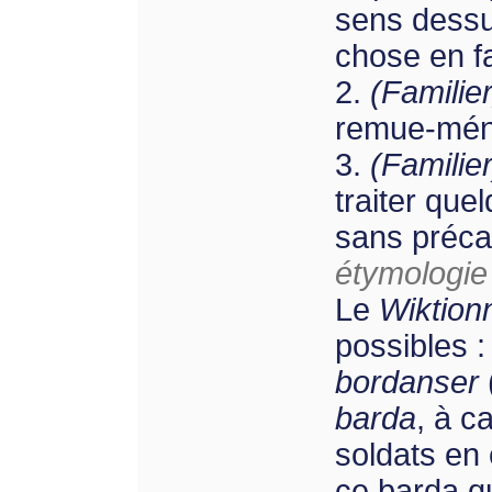
sens dessu
chose en fa
2.
(Familie
remue-mén
3.
(Familier
traiter qu
sans préca
étymologie 
Le
Wiktion
possibles :
bordanser
barda
, à c
soldats en
ce barda q