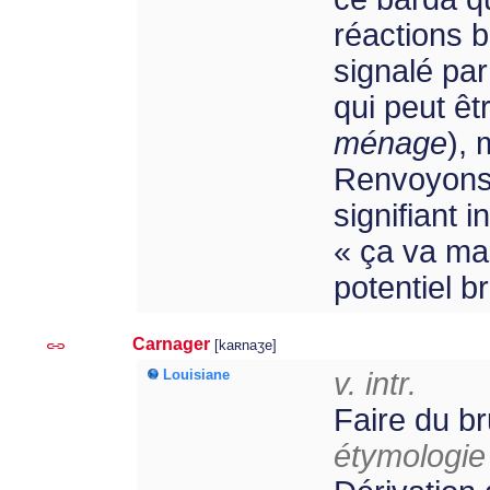
réactions 
signalé par
qui peut êt
ménage
), 
Renvoyons 
signifiant 
« ça va mal
potentiel br
Carnager
[kaʀnaʒe]
Louisiane
v. intr.
Faire du br
étymologie 