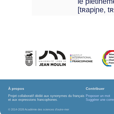
le piétineme
[tʀapiɲe, t
À propos
Contribuer
Projet collaboratif dédié aux synonymes du français
Proposer un mot
et aux expressions francophones.
Suggérer une corre
© 2014-2026 Académie des sciences d'outre-mer