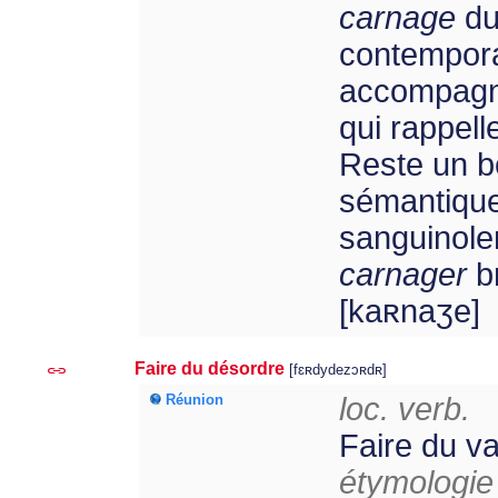
carnage
du
contempora
accompagné
qui rappell
Reste un b
sémantiqu
sanguinolen
carnager
b
[kaʀnaʒe]
Faire du désordre
[fɛʀdydezɔʀdʀ]
Réunion
loc. verb.
Faire du va
étymologie 