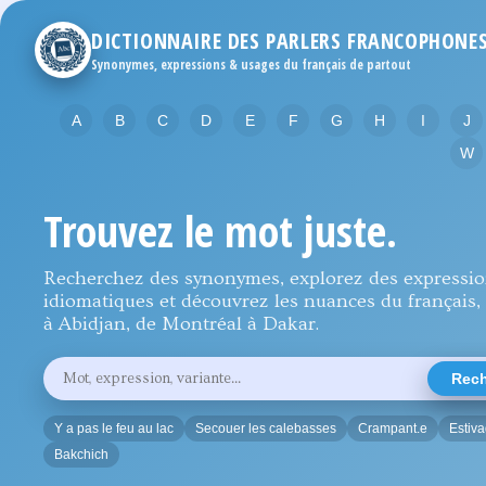
DICTIONNAIRE DES PARLERS FRANCOPHONE
Synonymes, expressions & usages du français de partout
A
B
C
D
E
F
G
H
I
J
W
Trouvez le mot juste.
Recherchez des synonymes, explorez des expressi
idiomatiques et découvrez les nuances du français, 
à Abidjan, de Montréal à Dakar.
Rechercher
Rech
un
mot,
une
Y a pas le feu au lac
Secouer les calebasses
Crampant.e
Estiv
expression
ou
Bakchich
une