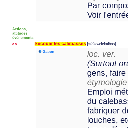
Par compos
Voir l'entr
Actions,
attitudes,
événements
Secouer les calebasses
[s(ə)kwelekalbas]
Gabon
loc. ver.
(Surtout ora
gens, faire
étymologie 
Emploi méta
du calebass
fabriquer d
louches, e