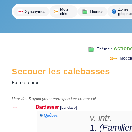
variante
Mots
Zones
Synonymes
Thèmes
clés
géograp
Actions
Thème :
Mot cl
Secouer les calebasses
Faire du bruit
Liste des 5 synonymes correspondant au mot clé :
Bardasser
[baʀdase]
Québec
v. intr.
1.
(Familier