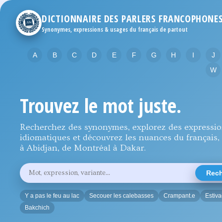
DICTIONNAIRE DES PARLERS FRANCOPHONE
Synonymes, expressions & usages du français de partout
A
B
C
D
E
F
G
H
I
J
W
Trouvez le mot juste.
Recherchez des synonymes, explorez des expressi
idiomatiques et découvrez les nuances du français, 
à Abidjan, de Montréal à Dakar.
Rechercher
Rech
un
mot,
une
Y a pas le feu au lac
Secouer les calebasses
Crampant.e
Estiv
expression
ou
Bakchich
une