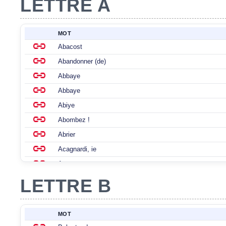
LETTRE A
MOT
Abacost
Abandonner (de)
Abbaye
Abbaye
Abiye
Abombez !
Abrier
Acagnardi, ie
Accompagner
LETTRE B
Accotage
MOT