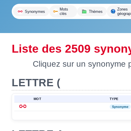
variante
Mots
Zones
Synonymes
Thèmes
clés
géograp
Liste des 2509 syno
Cliquez sur un synonyme po
LETTRE (
MOT
TYPE
Synonyme