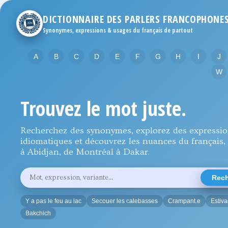
DICTIONNAIRE DES PARLERS FRANCOPHONE
Synonymes, expressions & usages du français de partout
A
B
C
D
E
F
G
H
I
J
W
Trouvez le mot juste.
Recherchez des synonymes, explorez des expressi
idiomatiques et découvrez les nuances du français, 
à Abidjan, de Montréal à Dakar.
Rechercher
Rech
un
mot,
une
Y a pas le feu au lac
Secouer les calebasses
Crampant.e
Estiv
expression
ou
Bakchich
une