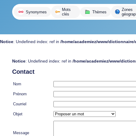
variante
Mots
Zones
Synonymes
Thèmes
clés
géograp
Notice
: Undefined index: ref in
/home/academiez/www/dictionnaire/
Notice
: Undefined index: ref in
/home/academiez/www/dictionn
Contact
Nom
Prénom
Courriel
Objet
Message