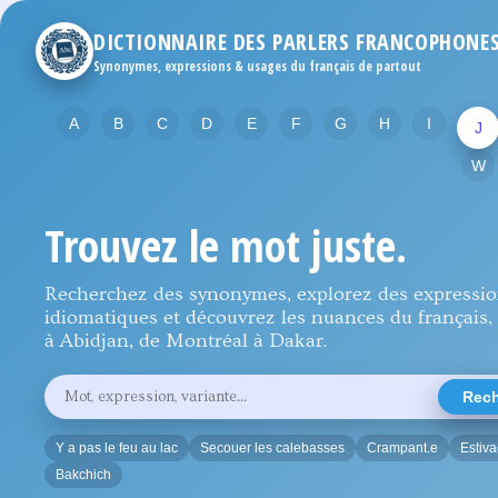
DICTIONNAIRE DES PARLERS FRANCOPHONE
Synonymes, expressions & usages du français de partout
A
B
C
D
E
F
G
H
I
J
W
Trouvez le mot juste.
Recherchez des synonymes, explorez des expressi
idiomatiques et découvrez les nuances du français, 
à Abidjan, de Montréal à Dakar.
Rechercher
Rech
un
mot,
une
Y a pas le feu au lac
Secouer les calebasses
Crampant.e
Estiv
expression
ou
Bakchich
une