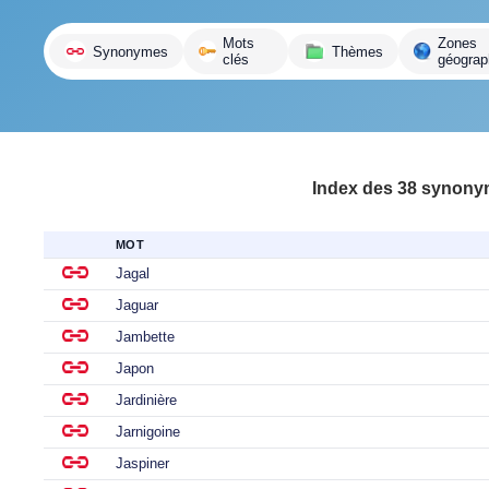
variante
Mots
Zones
Synonymes
Thèmes
clés
géograp
Index des 38 synonyme
MOT
Jagal
Jaguar
Jambette
Japon
Jardinière
Jarnigoine
Jaspiner