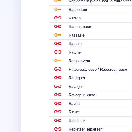
Rapidement (voir aussi "à toute vites
Rapporteur
Raratin
Raseur, euse
Rassasié
Ratapia
Ratché
Raton laveur
Ratoureux, euse / Ratoureur, euse
Rattaquer
Ravager
Ravageur, euse
Ravert
Ravet
Rebeloter
Rebletser, repletser