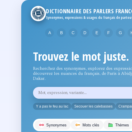
DICTIONNAIRE DES PARLERS FRAN
Synonymes, expressions & usages du français de partou
A
B
C
D
E
F
G
Trouvez le mot juste.
Recherchez des synonymes, explorez des expressio
découvrez les nuances du français, de Paris à Abid
Dakar.
Rechercher
un
mot,
une
Y a pas le feu au lac
Secouer les calebasses
Crampan
expression
ou
une
variante
Synonymes
Mots clés
Thèmes