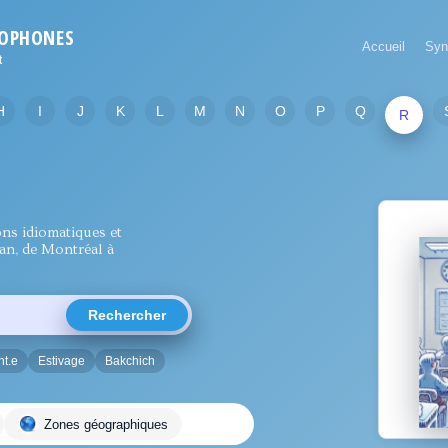
COPHONES
Accueil
Syn
t
H
I
J
K
L
M
N
O
P
Q
R
ns idiomatiques et
jan, de Montréal à
Rechercher
t.e
Estivage
Bakchich
Zones géographiques