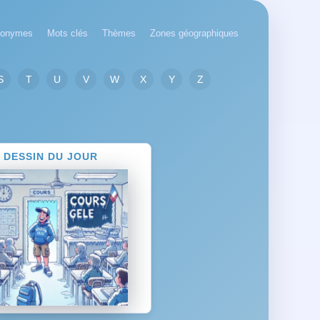
onymes
Mots clés
Thèmes
Zones géographiques
S
T
U
V
W
X
Y
Z
DESSIN DU JOUR